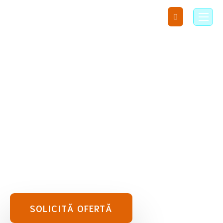
Uită de grija controalelor!
Ne ocupăm noi!
Oferim servicii complete de Protecția Muncii și
Prevenirea și Stingerea Incendiilor. Îți punem la
dispoziție toată documentația necesară și
contribuim la asigurarea unui climat de muncă
sigur prin instruirea corectă a echipei tale.
SOLICITĂ OFERTĂ