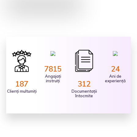
7815
24
Angajați
Ani de
instruiți
experiență
187
312
Clienți multumiți
Documentații
întocmite